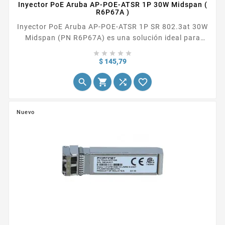
Inyector PoE Aruba AP-POE-ATSR 1P 30W Midspan (
R6P67A )
Inyector PoE Aruba AP-POE-ATSR 1P SR 802.3at 30W
Midspan (PN R6P67A) es una solución ideal para
alimentar dispositivos PoE de alta potencia,





simplificando la instalación y mejorando la
Precio
$ 145,79
flexibilidad de las redes. Es perfecto para entornos




que requieren una conexión de red estable y
confiable, como oficinas, escuelas, hoteles y otros
lugares públicos.
Nuevo