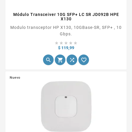
Módulo Transceiver 10G SFP+ LC SR JD092B HPE
X130
Modulo transceptor HP X130, 10GBase-SR, SFP+ , 10
Gbps.





Precio
$ 119,99




Nuevo