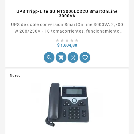
UPS Tripp-Lite SUINT3000LCD2U SmartOnLine
3000VA
UPS de doble conversión SmartOnLine 3000VA 2,700
W 208/230V - 10 tomacorrientes, funcionamiento
ampliado, opción de tarjeta de red, LCD, USB, DB9,





rack/torre de 2U
Precio
$ 1.604,80




Nuevo