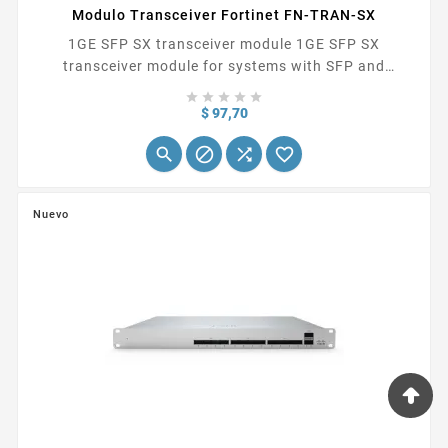
Modulo Transceiver Fortinet FN-TRAN-SX
1GE SFP SX transceiver module 1GE SFP SX
transceiver module for systems with SFP and
SFP/SFP + slots





Precio
$ 97,70




Nuevo