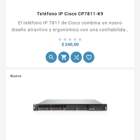
Teléfono IP Cisco CP7811-K9
El teléfono IP 7811 de Cisco combina un nuevo
diseño atractivo y ergonómico con una confiabilidad
permanente y comunicaciones encriptadas seguras.





La serie de teléfonos 7800 ofrece funciones
Precio
$ 240,00
avanzadas de telefonía IP y audio de banda ancha de




alto rendimiento. Todo esto para ofrecer una
experiencia de comunicación de voz completa y fácil
de usar.
Nuevo