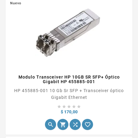
Nuevo
Modulo Transceiver HP 10GB SR SFP+ Óptico
Gigabit HP 455885-001
HP 455885-001 10 Gb Sr SFP + Transceiver óptico
Gigabit Ethernet





Precio
$ 170,00



