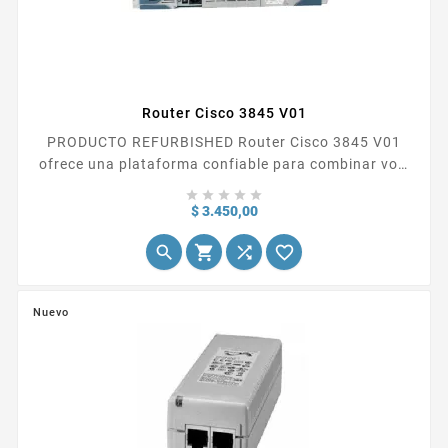
Router Cisco 3845 V01
PRODUCTO REFURBISHED Router Cisco 3845 V01
ofrece una plataforma confiable para combinar voz,
datos y video en una única infraestructura. Está





diseñado para entornos empresariales que requieren
Precio
$ 3.450,00
alta capacidad de routing, servicios...




Nuevo