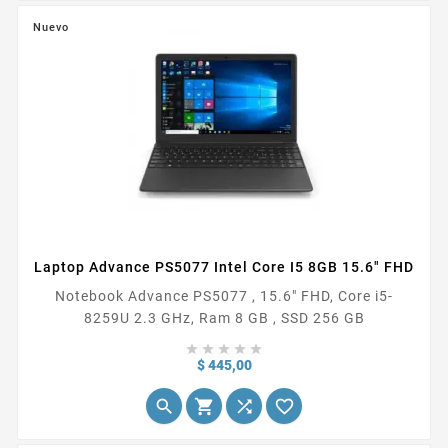
instalación y reduce la...
Nuevo
Laptop Advance PS5077 Intel Core I5 8GB 15.6" FHD
Notebook Advance PS5077 , 15.6" FHD, Core i5-
8259U 2.3 GHz, Ram 8 GB , SSD 256 GB





Precio
$ 445,00



