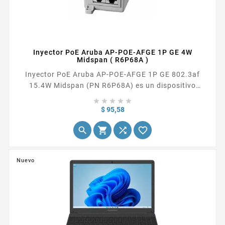
Inyector PoE Aruba AP-POE-AFGE 1P GE 4W
Midspan ( R6P68A )
Inyector PoE Aruba AP-POE-AFGE 1P GE 802.3af
15.4W Midspan (PN R6P68A) es un dispositivo
diseñado específicamente para alimentar





dispositivos de red compatibles con la tecnología
Precio
$ 95,58
Power over Ethernet (PoE). Este inyector permite




suministrar energía eléctrica a través del cable
Ethernet, lo que simplifica la instalación y reduce la
necesidad de cables de...
Nuevo