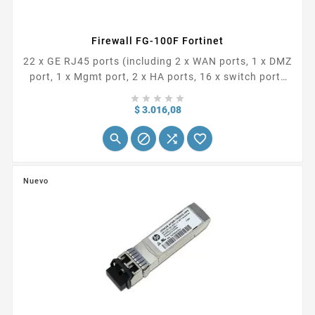
Firewall FG-100F Fortinet
22 x GE RJ45 ports (including 2 x WAN ports, 1 x DMZ
port, 1 x Mgmt port, 2 x HA ports, 16 x switch ports
with 4 SFP port shared media), 4 SFP ports, 2x 10G





SFP+ FortiLinks, dual power supplies redundancy
Precio
$ 3.016,08
*INCLUYE LICENCIAMIENTO UTP




Nuevo