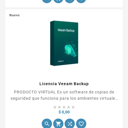
250W. No incluye Sistema Operativo..
Nuevo
Licencia Veeam Backup
PRODUCTO VIRTUAL Es un software de copias de
seguridad que funciona para los ambientes virtuales
de Vmware y Microsoft Hyper-v, el cual se encarga de





respaldar la información de máquinas virtuales,
Precio
$ 0,00
además de ofrecer una recuperación rápida,...



