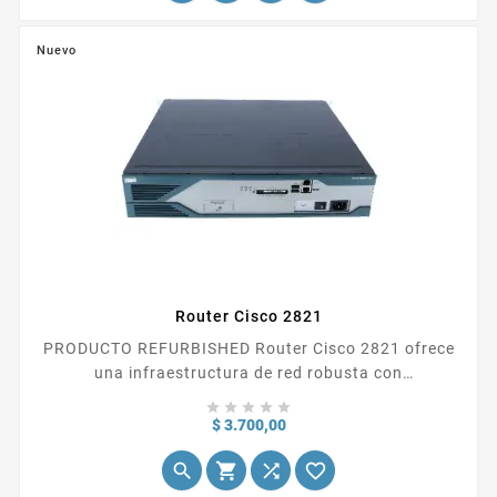
Nuevo
Router Cisco 2821
PRODUCTO REFURBISHED Router Cisco 2821 ofrece
una infraestructura de red robusta con
características avanzadas de seguridad, integración





de voz y...
Precio
$ 3.700,00



