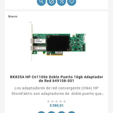




REFERENCIAL Servidores...
Nuevo
BK835A HP Cn1100e Doble Puerto 10gb Adaptador
de Red 649108-001
Los adaptadores de red convergente (CNA) HP
StoreFabric son adaptadores de doble puerto que
proporcionan conectividad Ethernet, iSCSI y Fibre





Channel (FC) en 10 GbE utilizando los estándares
Precio
$ 580,01
Fibre Channel over Ethernet (FCoE) y Converged