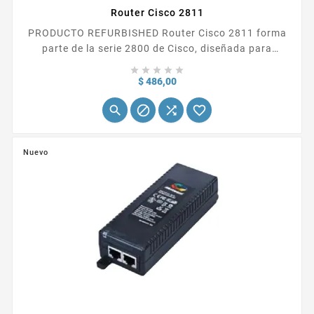
Router Cisco 2811
PRODUCTO REFURBISHED Router Cisco 2811 forma
parte de la serie 2800 de Cisco, diseñada para
ofrecer soluciones de conectividad escalable y





segura para pequeñas y medianas empresas. Este
Precio
$ 486,00
modelo proporciona servicios avanzados de...




Nuevo