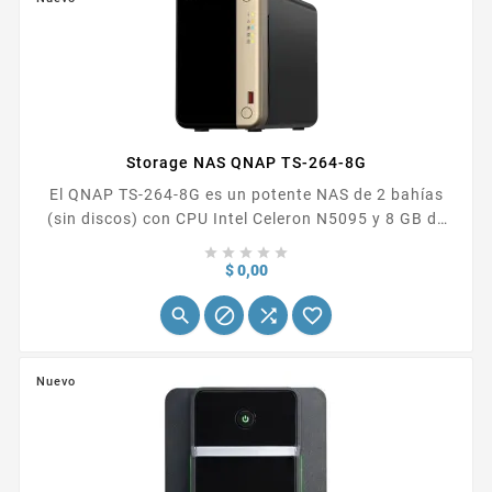
Storage NAS QNAP TS-264-8G
El QNAP TS-264-8G es un potente NAS de 2 bahías
(sin discos) con CPU Intel Celeron N5095 y 8 GB de
RAM (ampliable). Ofrece doble red 2.5 GbE, 2 ranuras





M.2 NVMe para caché y un puerto HDMI 2.1
Precio
$ 0,00
(4K/60Hz), además de una ranura PCIe para




expansión a 10GbE. PRECIO REFERENCIAL ...
Nuevo