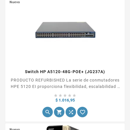
Nuevo
Switch HP A5120-48G-POE+ (JG237A)
PRODUCTO REFURBISHED La serie de conmutadores
HPE 5120 EI proporciona flexibilidad, escalabilidad y
un coste total de propiedad (TCO) bajo con un sólido





conjunto de...
Precio
$ 1.016,95




Nuevo