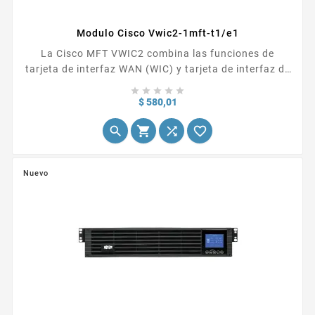
Modulo Cisco Vwic2-1mft-t1/e1
La Cisco MFT VWIC2 combina las funciones de
tarjeta de interfaz WAN (WIC) y tarjeta de interfaz de
voz (VIC) para proporcionar una flexibilidad sin





precedentes, versatilidad y protección de la inversión
Precio
$ 580,01
a través de sus múltiples usos. Los clientes que




optan por integrar voz y datos en múltiples pasos
pueden amortizar su inversión en una interfaz WAN
T1/E1 ya que las tarjetas Cisco MFT VWIC2...
Nuevo