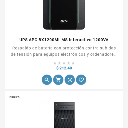
UPS APC BX1200MI-MS Interactivo 1200VA
Respaldo de batería con protección contra subidas
de tensión para equipos electrónicos y ordenadores.
Proteja el sistema electrónico secundario contra las





subidas de tensión y los picos de tensión sin reducir
Precio
$ 212,40
el suministro de batería que mantiene en




funcionamiento los sistemas electrónicos básicos
durante los cortes de...
Nuevo