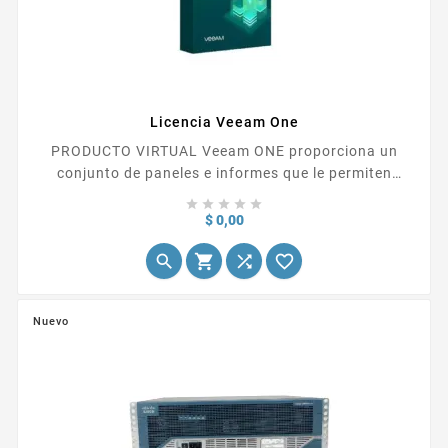
Licencia Veeam One
PRODUCTO VIRTUAL Veeam ONE proporciona un
conjunto de paneles e informes que le permiten
verificar problemas de configuración, optimizar la





asignación y utilización de recursos, realizar un
Precio
$ 0,00
seguimiento de los cambios implementados,...




Nuevo