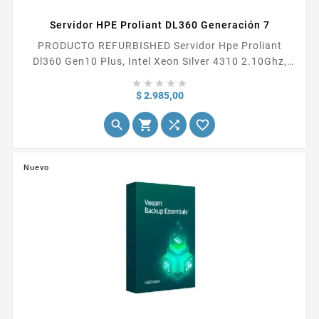
Servidor HPE Proliant DL360 Generación 7
PRODUCTO REFURBISHED Servidor Hpe Proliant
Dl360 Gen10 Plus, Intel Xeon Silver 4310 2.10Ghz,
8Gb Ddr4, Gigabit Ethernet, Rack (1U) No incluye





Sistema Operativo.
Precio
$ 2.985,00




Nuevo