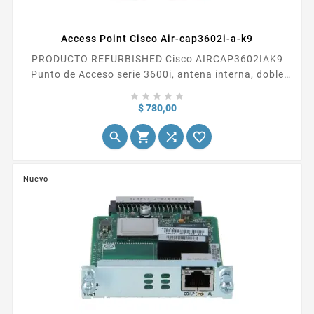
Access Point Cisco Air-cap3602i-a-k9
PRODUCTO REFURBISHED Cisco AIRCAP3602IAK9
Punto de Acceso serie 3600i, antena interna, doble
banda, tecnología CleanAir 4X4 3SS





Precio
$ 780,00




Nuevo