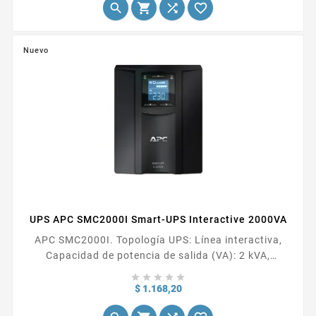




Enhanced Ethernet (CEE). Al consolidar Ethernet,
iSCSI y Fibre Channel en un adaptador convergente,
los CNA de HP reducen el número de adaptadores
Nuevo
y...
UPS APC SMC2000I Smart-UPS Interactive 2000VA
APC SMC2000I. Topología UPS: Línea interactiva,
Capacidad de potencia de salida (VA): 2 kVA,
Potencia de salida: 1300 W. Tipo de salida AC: C13





acoplador, C19 acoplador, C20 acoplador, Cantidad
Precio
$ 1.168,20
de salidas AC: 7 salidas AC. Tecnología de batería: