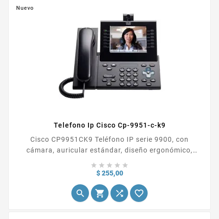
Nuevo
Telefono Ip Cisco Cp-9951-c-k9
Cisco CP9951CK9 Teléfono IP serie 9900, con
cámara, auricular estándar, diseño ergonómico,
elegante, fácil de usar, pantallas gráficas en color





antirreflejos
Precio
$ 255,00



