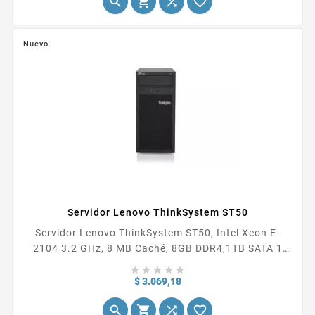




Sealed Lead Acid (VRLA), Capacidad de la batería:
499 VAh, Vida útil de la batería (máx.): 5 año(s).
Factor de forma: Compacto, Color del producto:...
Nuevo
Servidor Lenovo ThinkSystem ST50
Servidor Lenovo ThinkSystem ST50, Intel Xeon E-
2104 3.2 GHz, 8 MB Caché, 8GB DDR4,1TB SATA 1
procesador instalado, disco duro 1TB SATA (posee 3





bahías de 3.5" + 1 bahía de 3.5"), 8GB DDR4 (4
Precio
$ 3.069,18
ranuras, soporta hasta 64GB), DVD , controlador de




almacenamiento RAID 530i, 1GbE RJ-45, fuente de