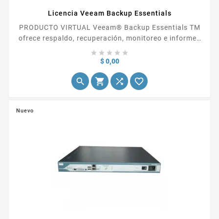
Licencia Veeam Backup Essentials
PRODUCTO VIRTUAL Veeam® Backup Essentials TM
ofrece respaldo, recuperación, monitoreo e informes
potentes, asequibles y fáciles de usar para cargas de





trabajo virtuales, incluidos VMware vSphere,
Precio
$ 0,00
Microsoft Hyper-V y...




Nuevo