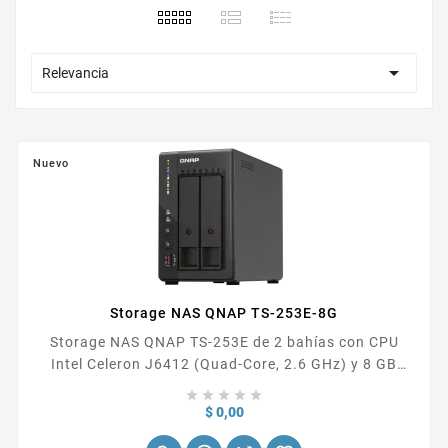

Relevancia
Nuevo
Storage NAS QNAP TS-253E-8G
Storage NAS QNAP TS-253E de 2 bahías con CPU
Intel Celeron J6412 (Quad-Core, 2.6 GHz) y 8 GB
DDR4. Incluye conectividad dual 2.5 GbE , 2 ranuras





M.2 para caché SSD y doble salida HDMI 4K. Puertos
Precio
$ 0,00
USB 3.2 Gen 2 (10 Gbps) y 2.0. PRECIO