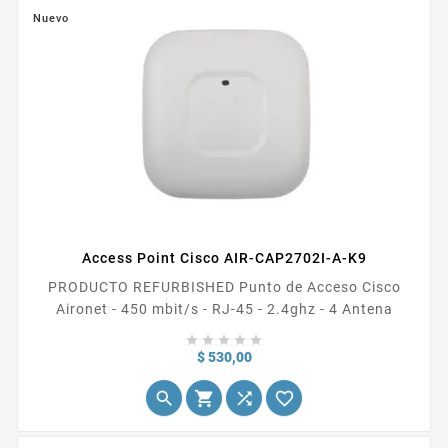
Nuevo
Access Point Cisco AIR-CAP2702I-A-K9
PRODUCTO REFURBISHED Punto de Acceso Cisco
Aironet - 450 mbit/s - RJ-45 - 2.4ghz - 4 Antena





Precio
$ 530,00



