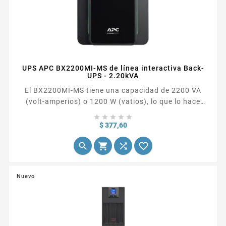
UPS APC BX2200MI-MS de línea interactiva Back-
UPS - 2.20kVA
El BX2200MI-MS tiene una capacidad de 2200 VA
(volt-amperios) o 1200 W (vatios), lo que lo hace
adecuado para proteger equipos de mayor carga,





como estaciones de trabajo, servidores, sistemas de
Precio
$ 377,60
red, dispositivos de telecomunicaciones y otros




equipos sensibles a las interrupciones de energía.
Nuevo