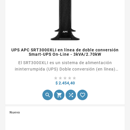
UPS APC SRT3000XLI en línea de doble conversión
Smart-UPS On-Line - 3kVA/2.70kW
El SRT3000XLI es un sistema de alimentación
ininterrumpida (UPS) Doble conversión (en línea)
3Kva 2700W 10 salidas AC





Precio
$ 2.454,40




Nuevo