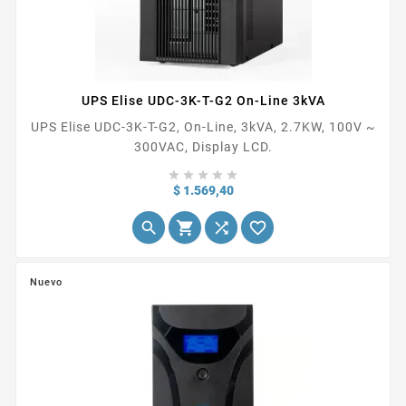
UPS Elise UDC-3K-T-G2 On-Line 3kVA
UPS Elise UDC-3K-T-G2, On-Line, 3kVA, 2.7KW, 100V ~
300VAC, Display LCD.





Precio
$ 1.569,40




Nuevo