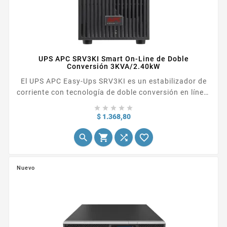
UPS APC SRV3KI Smart On-Line de Doble
Conversión 3KVA/2.40kW
El UPS APC Easy-Ups SRV3KI es un estabilizador de
corriente con tecnología de doble conversión en línea,
ideal para proteger tus dispositivos electrónicos de





posibles fluctuaciones en el suministro eléctrico.
Precio
$ 1.368,80




Nuevo