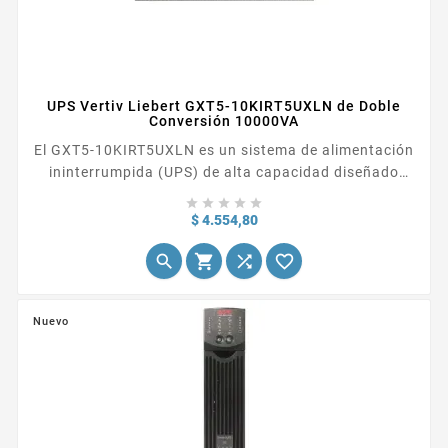
UPS Vertiv Liebert GXT5-10KIRT5UXLN de Doble
Conversión 10000VA
El GXT5-10KIRT5UXLN es un sistema de alimentación
ininterrumpida (UPS) de alta capacidad diseñado
para ofrecer protección y respaldo de energía a





equipos críticos en entornos empresariales y de
Precio
$ 4.554,80
misión crítica.




Nuevo