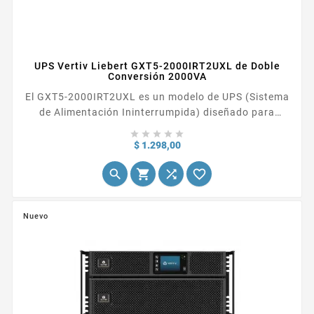
UPS Vertiv Liebert GXT5-2000IRT2UXL de Doble
Conversión 2000VA
El GXT5-2000IRT2UXL es un modelo de UPS (Sistema
de Alimentación Ininterrumpida) diseñado para
proporcionar energía de respaldo y protección contra





sobretensiones en entornos críticos
Precio
$ 1.298,00




Nuevo