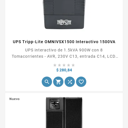
UPS Tripp-Lite OMNIVSX1500 Interactivo 1500VA
UPS interactivo de 1.5kVA 900W con 8
Tomacorrientes - AVR, 230V C13, entrada C14, LCD,
USB, Torre





Precio
$ 280,84




Nuevo