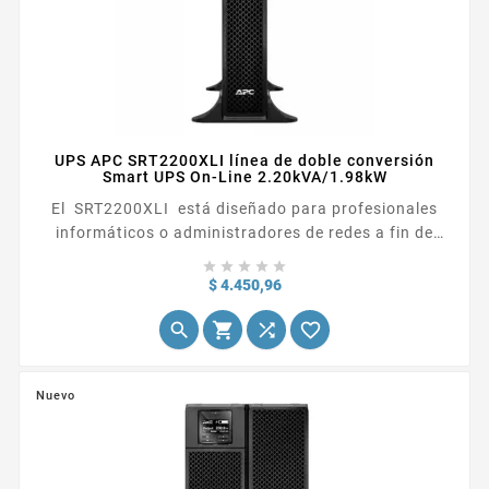
UPS APC SRT2200XLI línea de doble conversión
Smart UPS On-Line 2.20kVA/1.98kW
El SRT2200XLI está diseñado para profesionales
informáticos o administradores de redes a fin de
mantener el tiempo de actividad y la continuidad del





negocio. Este UPS en torre en línea de 22 VA
Precio
$ 4.450,96
proporciona una potencia pura de onda sinusoidal y




un tiempo de funcionamiento prolongado para...
Nuevo