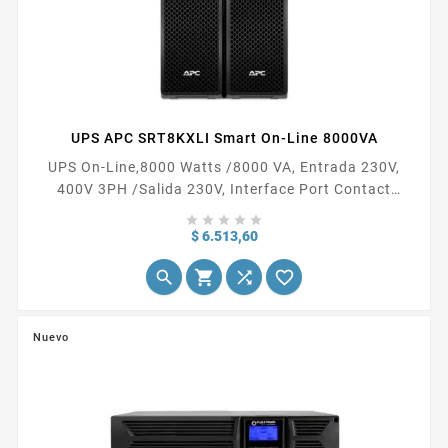
UPS APC SRT8KXLI Smart On-Line 8000VA
UPS On-Line,8000 Watts /8000 VA, Entrada 230V,
400V 3PH /Salida 230V, Interface Port Contact
Closure, RJ-45 10/100 Base-T, RJ-45 Serial, Smart-





Slot, USB, Extended runtime model.
Precio
$ 6.513,60




Nuevo