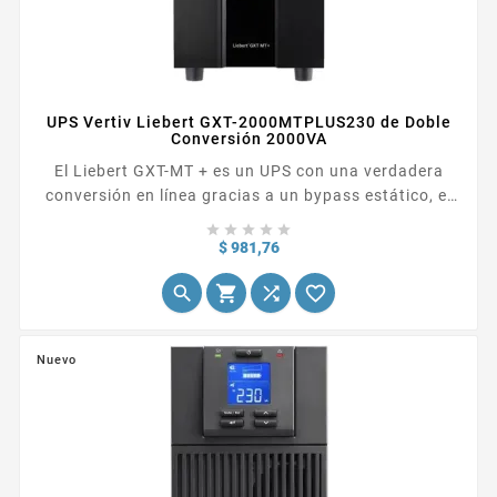
UPS Vertiv Liebert GXT-2000MTPLUS230 de Doble
Conversión 2000VA
El Liebert GXT-MT + es un UPS con una verdadera
conversión en línea gracias a un bypass estático, el
cual permite una retransferencia oportuna. Este





sistema de UPS puede funcionar con una frecuencia
Precio
$ 981,76
de 50Hz ó 60HZ, según la necesidad del equipo




electrónico conectado. Además, alcanza un factor de
potencia de salida de 0,8, más alto que la mayoría de
UPS en línea en el mercado.
Nuevo