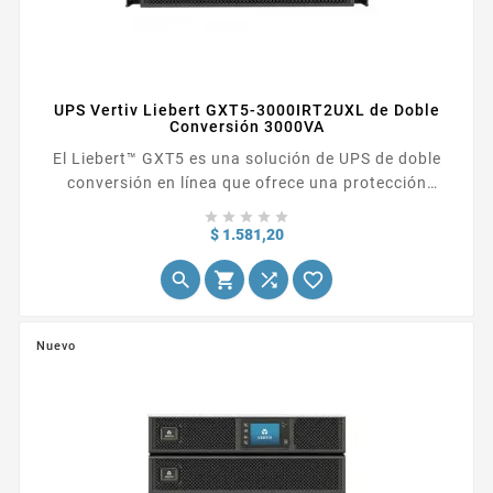
UPS Vertiv Liebert GXT5-3000IRT2UXL de Doble
Conversión 3000VA
El Liebert™ GXT5 es una solución de UPS de doble
conversión en línea que ofrece una protección
superior contra cortes eléctricos y un





acondicionamiento continuo de la energía en un
Precio
$ 1.581,20
sistema compacto y de implementación flexible.




Nuevo