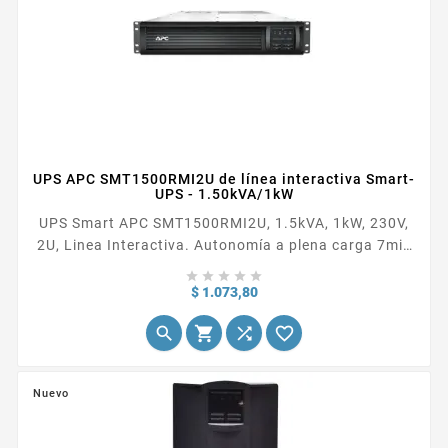
UPS APC SMT1500RMI2U de línea interactiva Smart-
UPS - 1.50kVA/1kW
UPS Smart APC SMT1500RMI2U, 1.5kVA, 1kW, 230V,
2U, Linea Interactiva. Autonomía a plena carga 7min
(1KW), autonomía a media carga 25 min. (500W),





conexión de entrada IEC-320 C14, conexión de salida
Precio
$ 1.073,80
IEC-320 C13, IEC Jumper para respaldo, 1 puerto RJ-




45 Serial, Ranura...
Nuevo