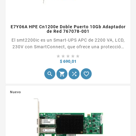
E7Y06A HPE Cn1200e Doble Puerto 10Gb Adaptador
de Red 767078-001
El smt2200ic es un Smart-UPS APC de 2200 VA, LCD,
230V con SmartConnect, que ofrece una protección
eléctrica inteligente y eficiente de la red desde el nivel





básico hasta el tiempo de autonomía escalable. Es
Precio
$ 690,01
ideal para servidores, puntos de venta, routers,




conmutadores, concentradores y otros componentes
de red. Incluye cable USB.
Nuevo