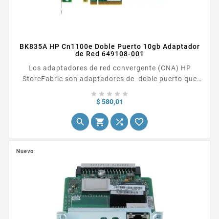
BK835A HP Cn1100e Doble Puerto 10gb Adaptador
de Red 649108-001
Los adaptadores de red convergente (CNA) HP
StoreFabric son adaptadores de doble puerto que
proporcionan conectividad Ethernet, iSCSI y Fibre





Channel (FC) en 10 GbE utilizando los estándares
Precio
$ 580,01
Fibre Channel over Ethernet (FCoE) y Converged




Enhanced Ethernet (CEE). Al consolidar Ethernet,
iSCSI y Fibre Channel en un adaptador convergente,
los CNA de HP reducen el número de adaptadores
Nuevo
y...