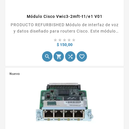
Módulo Cisco Vwic3-2mft-t1/e1 V01
PRODUCTO REFURBISHED Módulo de interfaz de voz
y datos diseñado para routers Cisco. Este módulo
ofrece dos puertos T1/E1, lo que lo convierte en una





opción popular para empresas que necesitan una...
Precio
$ 150,00




Nuevo