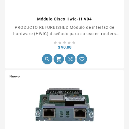
Módulo Cisco Hwic-1t V04
PRODUCTO REFURBISHED Módulo de interfaz de
hardware (HWIC) diseñado para su uso en routers
Cisco de las series 2800 y 3800. Este módulo ofrece 1





puerto serial de alta velocidad (T1/E1), lo que lo
Precio
$ 90,00
hace...




Nuevo