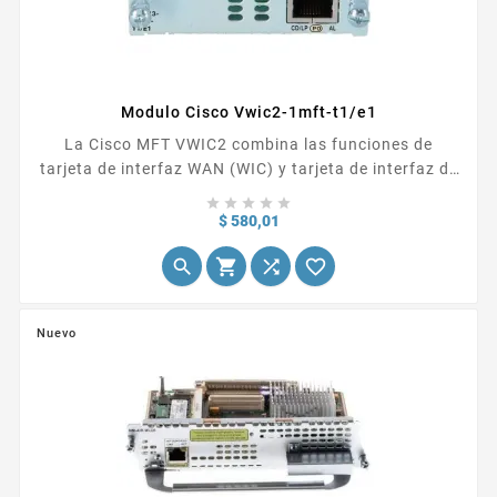
Modulo Cisco Vwic2-1mft-t1/e1
La Cisco MFT VWIC2 combina las funciones de
tarjeta de interfaz WAN (WIC) y tarjeta de interfaz de
voz (VIC) para proporcionar una flexibilidad sin





precedentes, versatilidad y protección de la inversión
Precio
$ 580,01
a través de sus múltiples usos. Los clientes que




optan por integrar voz y datos en múltiples pasos
pueden amortizar su inversión en una interfaz WAN
T1/E1 ya que las tarjetas Cisco MFT VWIC2...
Nuevo