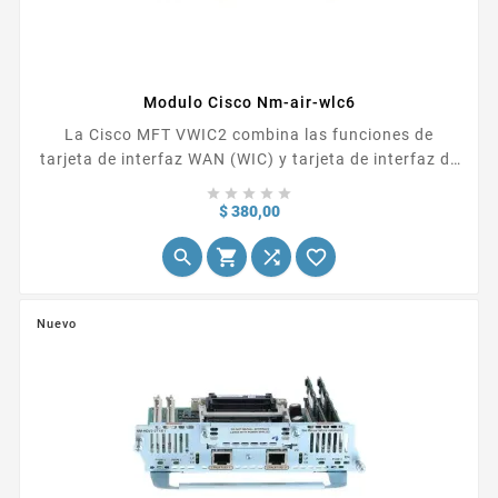
Modulo Cisco Nm-air-wlc6
La Cisco MFT VWIC2 combina las funciones de
tarjeta de interfaz WAN (WIC) y tarjeta de interfaz de
voz (VIC) para proporcionar una flexibilidad sin





precedentes, versatilidad y protección de la inversión
Precio
$ 380,00
a través de sus múltiples usos. Los clientes que




optan por integrar voz y datos en múltiples pasos
pueden amortizar su inversión en una interfaz WAN
T1/E1 ya que las tarjetas Cisco MFT VWIC2...
Nuevo