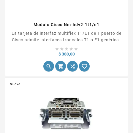
Modulo Cisco Nm-hdv2-1t1/e1
La tarjeta de interfaz multiflex T1/E1 de 1 puerto de
Cisco admite interfaces troncales T1 o E1 genéricas
de un solo puerto para voz, datos y aplicaciones





integradas de voz y/o datos. Esta tarjeta brinda
Precio
$ 380,00
servicio T1 estructurado básico, así como servicios




E1 estructurados y no estructurados.
Nuevo