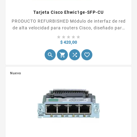
Tarjeta Cisco Ehwic1ge-SFP-CU
PRODUCTO REFURBISHED Módulo de interfaz de red
de alta velocidad para routers Cisco, diseñado para
proporcionar un puerto Gigabit Ethernet adicional





con capacidad de conexión a través de SFP (Small...
Precio
$ 420,00




Nuevo