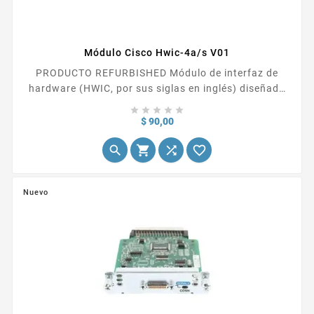
Módulo Cisco Hwic-4a/s V01
PRODUCTO REFURBISHED Módulo de interfaz de
hardware (HWIC, por sus siglas en inglés) diseñado
para los routers de la serie Cisco 2800 y 3800. Este





módulo ofrece 4 puertos analógicos de telefonía
Precio
$ 90,00
(FXS,...




Nuevo