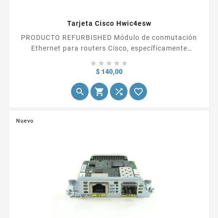
Tarjeta Cisco Hwic4esw
PRODUCTO REFURBISHED Módulo de conmutación
Ethernet para routers Cisco, específicamente
diseñado para ser instalado en las series de routers





Cisco 2800 y 3800. Este módulo proporciona 4
Precio
$ 140,00
puertos Ethernet...




Nuevo