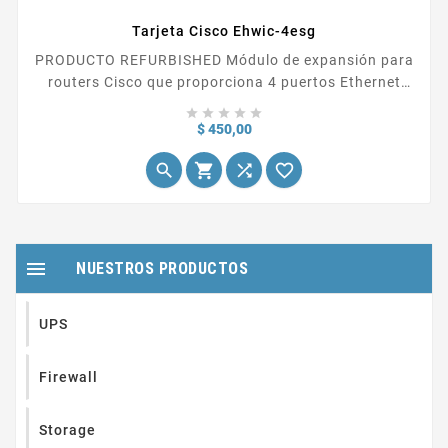
Tarjeta Cisco Ehwic-4esg
PRODUCTO REFURBISHED Módulo de expansión para
routers Cisco que proporciona 4 puertos Ethernet
Gigabit adicionales. Este módulo está diseñado para





ser instalado en las series de routers Cisco 2900 y...
Precio
$ 450,00





NUESTROS PRODUCTOS
UPS
Firewall
Storage