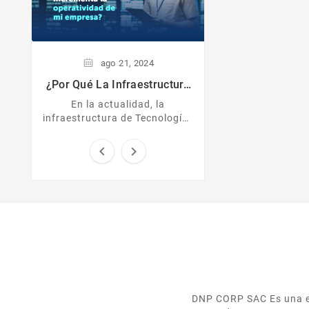
ago
21,
2024
¿Por Qué La Infraestructura
TI Incrementa La
En la actualidad, la
Operatividad De Mi
infraestructura de Tecnologías
Empresa?
de la Información (TI) es
esencial para el éxito de


cualquier empresa. Desde
pequeñas startups ...
DNP CORP SAC Es una em